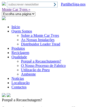
Partilhe
Siga-nos
Monte Car Tyres »
Início
Quem Somos
Sobre a Monte Car Tyres
As Nossas Instalações
Distribuidor Leader Tread
Produtos
Reciclagem
Qualidade
Porquê a Recauchutagem?
O Nosso Processo de Fabrico
Utilização do Pneu
Ambiente
Notícias
Localização
Contactos
Porquê a Recauchutagem?