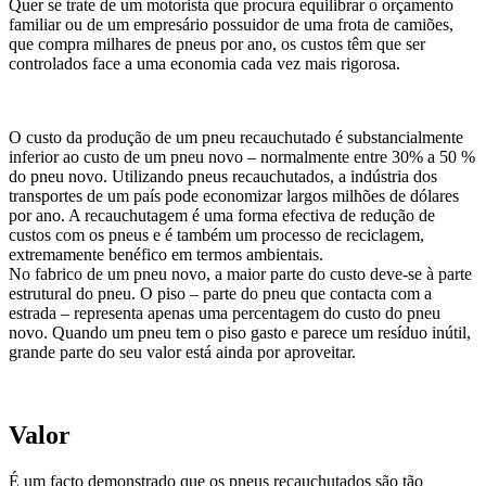
Quer se trate de um motorista que procura equilibrar o orçamento
familiar ou de um empresário possuidor de uma frota de camiões,
que compra milhares de pneus por ano, os custos têm que ser
controlados face a uma economia cada vez mais rigorosa.
O custo da produção de um pneu recauchutado é substancialmente
inferior ao custo de um pneu novo – normalmente entre 30% a 50 %
do pneu novo. Utilizando pneus recauchutados, a indústria dos
transportes de um país pode economizar largos milhões de dólares
por ano. A recauchutagem é uma forma efectiva de redução de
custos com os pneus e é também um processo de reciclagem,
extremamente benéfico em termos ambientais.
No fabrico de um pneu novo, a maior parte do custo deve-se à parte
estrutural do pneu. O piso – parte do pneu que contacta com a
estrada – representa apenas uma percentagem do custo do pneu
novo. Quando um pneu tem o piso gasto e parece um resíduo inútil,
grande parte do seu valor está ainda por aproveitar.
Valor
É um facto demonstrado que os pneus recauchutados são tão